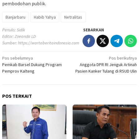
pembodohan publik.
Banjarbaru
Habib Yahya
Netralitas
Penulis: Sidik
SEBARKAN
Editor: Zoeanda LD
Sumber:
https://wartaberitaindonesia.com
Navigasi
Pos sebelumnya
Pos berikutnya
Pemkab Barsel Dukung Program
Anggota DPR RI Jenguk Artinah
pos
Pemprov Kalteng
Pasien Kanker Tulang di RSUD Ulin
POS TERKAIT