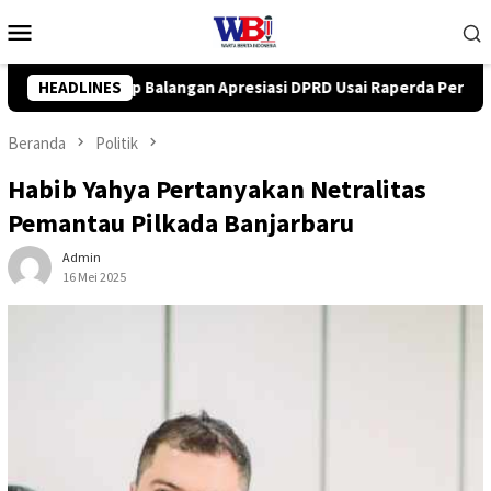
Loncat
Menu
ke
Mobile
konten
i DPRD Usai Raperda Perubahan APBD 2026 Resmi Disepakati
HEADLINES
Beranda
Politik
Habib Yahya Pertanyakan Netralitas
Pemantau Pilkada Banjarbaru
Admin
16 Mei 2025