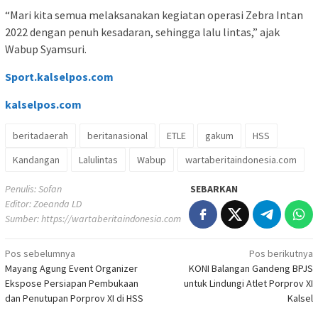
“Mari kita semua melaksanakan kegiatan operasi Zebra Intan
2022 dengan penuh kesadaran, sehingga lalu lintas,” ajak
Wabup Syamsuri.
Sport.kalselpos.com
kalselpos
.com
beritadaerah
beritanasional
ETLE
gakum
HSS
Kandangan
Lalulintas
Wabup
wartaberitaindonesia.com
Penulis: Sofan
SEBARKAN
Editor: Zoeanda LD
Sumber:
https://wartaberitaindonesia.com
Navigasi
Pos sebelumnya
Pos berikutnya
Mayang Agung Event Organizer
KONI Balangan Gandeng BPJS
pos
Ekspose Persiapan Pembukaan
untuk Lindungi Atlet Porprov XI
dan Penutupan Porprov XI di HSS
Kalsel