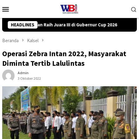
Loncat
Menu
ke
Mobile
konten
ernur Cup 2026
HEADLINES
DPRD Tanah Bumbu Desak PLN Batulicin Tra
Beranda
Kalsel
Operasi Zebra Intan 2022, Masyarakat
Diminta Tertib Lalulintas
Admin
3 Oktober 2022