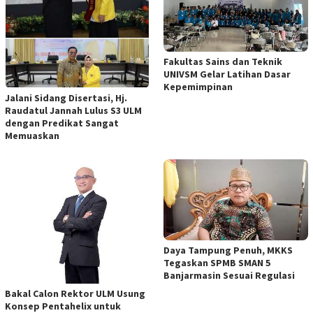
Fakultas Sains dan Teknik
UNIVSM Gelar Latihan Dasar
Kepemimpinan
Jalani Sidang Disertasi, Hj.
Raudatul Jannah Lulus S3 ULM
dengan Predikat Sangat
Memuaskan
Daya Tampung Penuh, MKKS
Tegaskan SPMB SMAN 5
Banjarmasin Sesuai Regulasi
Bakal Calon Rektor ULM Usung
Konsep Pentahelix untuk