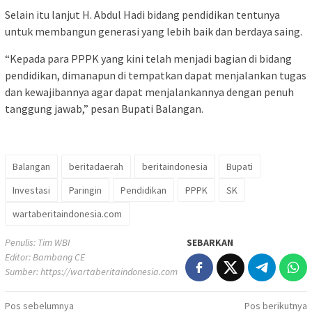
Selain itu lanjut H. Abdul Hadi bidang pendidikan tentunya
untuk membangun generasi yang lebih baik dan berdaya saing.
“Kepada para PPPK yang kini telah menjadi bagian di bidang
pendidikan, dimanapun di tempatkan dapat menjalankan tugas
dan kewajibannya agar dapat menjalankannya dengan penuh
tanggung jawab,” pesan Bupati Balangan.
Balangan
beritadaerah
beritaindonesia
Bupati
Investasi
Paringin
Pendidikan
PPPK
SK
wartaberitaindonesia.com
Penulis: Tim WBI
SEBARKAN
Editor: Bambang CE
Sumber:
https://wartaberitaindonesia.com
Navigasi
Pos sebelumnya
Pos berikutnya