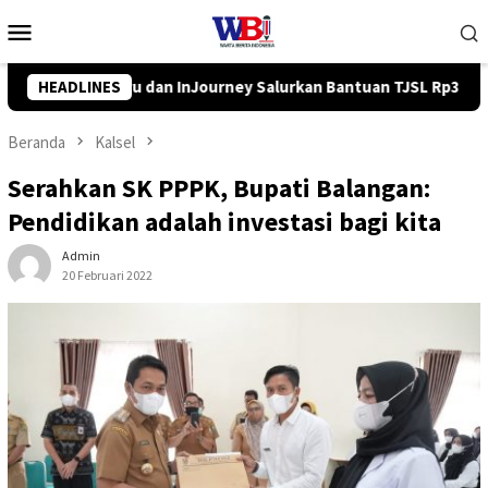
Loncat
Menu
ke
Mobile
konten
urkan Bantuan TJSL Rp319 Juta
HEADLINES
Pemkab Balangan Salurka
Beranda
Kalsel
Serahkan SK PPPK, Bupati Balangan:
Pendidikan adalah investasi bagi kita
Admin
20 Februari 2022