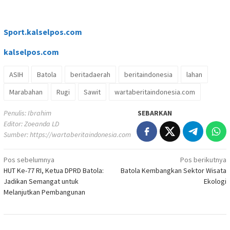
Sport.kalselpos.com
kalselpos
.com
ASIH
Batola
beritadaerah
beritaindonesia
lahan
Marabahan
Rugi
Sawit
wartaberitaindonesia.com
Penulis: Ibrahim
SEBARKAN
Editor: Zoeanda LD
Sumber:
https://wartaberitaindonesia.com
Navigasi
Pos sebelumnya
Pos berikutnya
HUT Ke-77 RI, Ketua DPRD Batola:
Batola Kembangkan Sektor Wisata
pos
Jadikan Semangat untuk
Ekologi
Melanjutkan Pembangunan