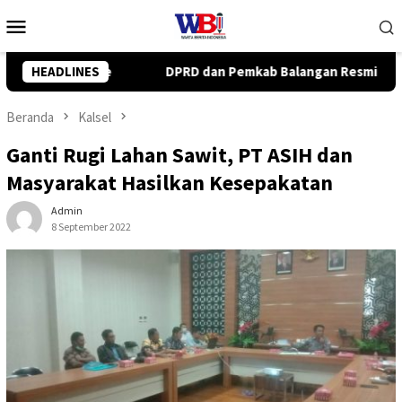
Loncat
Menu
ke
Mobile
konten
kab Balangan Resmi Setujui Raperda Perubahan APBD 2026
HEADLINES
Beranda
Kalsel
Ganti Rugi Lahan Sawit, PT ASIH dan
Masyarakat Hasilkan Kesepakatan
Admin
8 September 2022