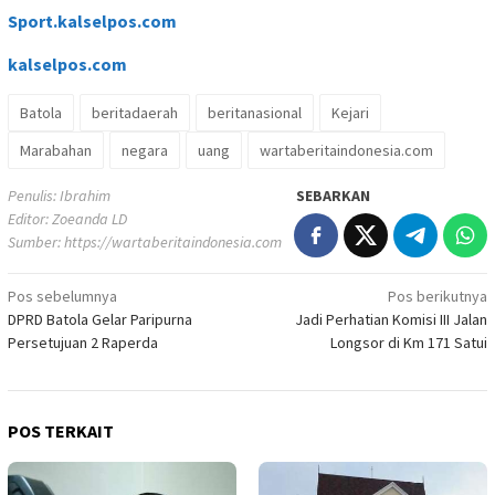
Sport.kalselpos.com
kalselpos
.com
Batola
beritadaerah
beritanasional
Kejari
Marabahan
negara
uang
wartaberitaindonesia.com
Penulis: Ibrahim
SEBARKAN
Editor: Zoeanda LD
Sumber:
https://wartaberitaindonesia.com
Navigasi
Pos sebelumnya
Pos berikutnya
DPRD Batola Gelar Paripurna
Jadi Perhatian Komisi III Jalan
pos
Persetujuan 2 Raperda
Longsor di Km 171 Satui
POS TERKAIT