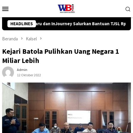
Loncat
Menu
ke
Mobile
konten
kan Bantuan TJSL Rp319 Juta
HEADLINES
Pemkab Balangan Salurkan 
Beranda
Kalsel
Kejari Batola Pulihkan Uang Negara 1
Miliar Lebih
Admin
12 Oktober 2022