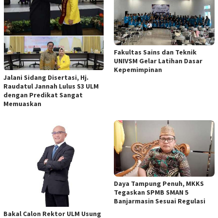
Fakultas Sains dan Teknik
UNIVSM Gelar Latihan Dasar
Kepemimpinan
Jalani Sidang Disertasi, Hj.
Raudatul Jannah Lulus S3 ULM
dengan Predikat Sangat
Memuaskan
Daya Tampung Penuh, MKKS
Tegaskan SPMB SMAN 5
Banjarmasin Sesuai Regulasi
Bakal Calon Rektor ULM Usung