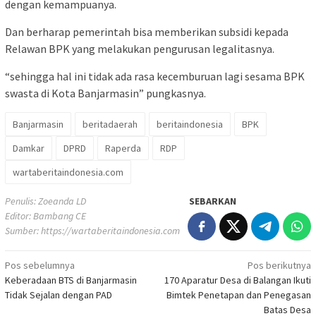
dengan kemampuanya.
Dan berharap pemerintah bisa memberikan subsidi kepada
Relawan BPK yang melakukan pengurusan legalitasnya.
“sehingga hal ini tidak ada rasa kecemburuan lagi sesama BPK
swasta di Kota Banjarmasin” pungkasnya.
Banjarmasin
beritadaerah
beritaindonesia
BPK
Damkar
DPRD
Raperda
RDP
wartaberitaindonesia.com
Penulis: Zoeanda LD
SEBARKAN
Editor: Bambang CE
Sumber:
https://wartaberitaindonesia.com
Navigasi
Pos sebelumnya
Pos berikutnya
Keberadaan BTS di Banjarmasin
170 Aparatur Desa di Balangan Ikuti
pos
Tidak Sejalan dengan PAD
Bimtek Penetapan dan Penegasan
Batas Desa