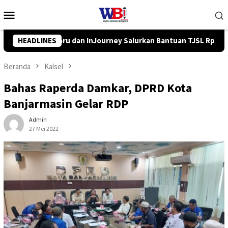
Loncat
Menu
ke
Mobile
konten
n Bantuan TJSL Rp319 Juta
HEADLINES
Pemkab Balangan Salurkan Ban
Beranda
Kalsel
Bahas Raperda Damkar, DPRD Kota
Banjarmasin Gelar RDP
Admin
27 Mei 2022